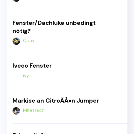
Fenster/Dachluke unbedingt
nötig?
Quax
Iveco Fenster
ivy
Markise an CitroÃÂ«n Jumper
MKatzsch