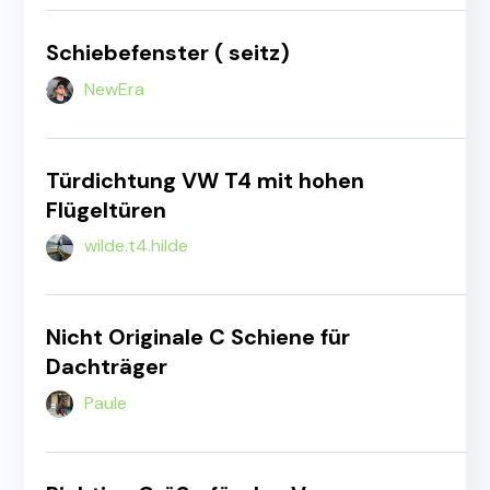
Schiebefenster ( seitz)
NewEra
Türdichtung VW T4 mit hohen
Flügeltüren
wilde.t4.hilde
Nicht Originale C Schiene für
Dachträger
Paule