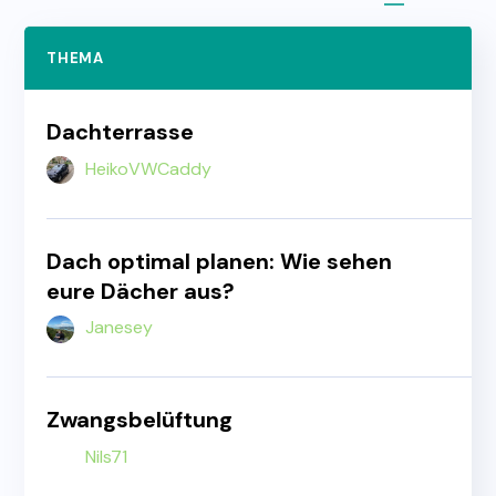
THEMA
TE
Dachterrasse
HeikoVWCaddy
Dach optimal planen: Wie sehen
eure Dächer aus?
Janesey
Zwangsbelüftung
Nils71