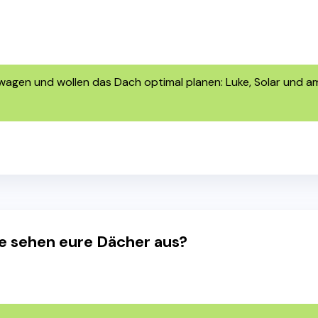
nwagen und wollen das Dach optimal planen: Luke, Solar und a
ie sehen eure Dächer aus?