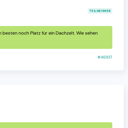
TEILNEHMER
m besten noch Platz für ein Dachzelt. Wie sehen
#46937