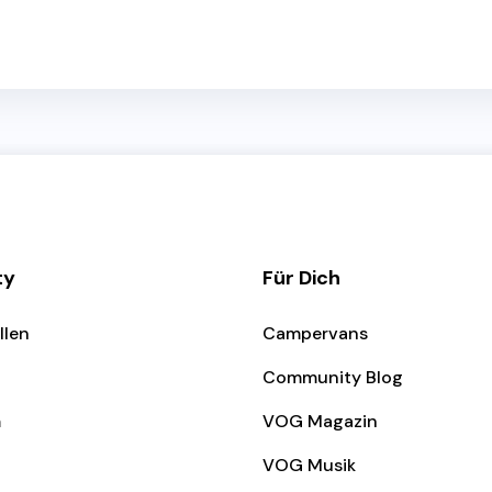
ty
Für Dich
llen
Campervans
Community Blog
m
VOG Magazin
VOG Musik