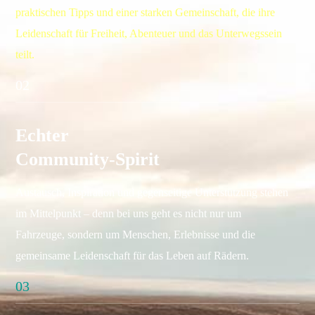
praktischen Tipps und einer starken Gemeinschaft, die ihre
Leidenschaft für Freiheit, Abenteuer und das Unterwegssein
teilt.
02
Echter
Community-Spirit
Austausch, Inspiration und gegenseitige Unterstützung stehen
im Mittelpunkt – denn bei uns geht es nicht nur um
Fahrzeuge, sondern um Menschen, Erlebnisse und die
gemeinsame Leidenschaft für das Leben auf Rädern.
03