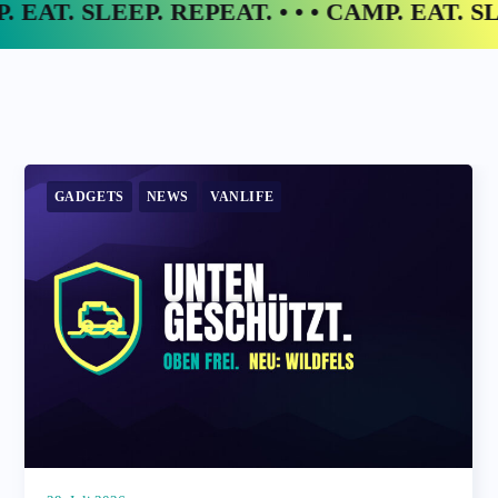
T. SLEEP. REPEAT. • • • CAMP. EAT. SLEEP.
AUSBAU
GADGETS
VANLIFE