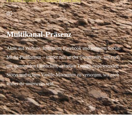
Erlebnis unserer Community bereichern.
05
Multikanal-Präsenz
Aktiv auf Website, Instagram, Facebook und weiteren Social-
Media-Plattformen – immer nah an der Community, um euch
mit spannenden Einblicken, aktuellen Trends, inspirierenden
Storys und echten Vanlife-Momenten zu versorgen, wo auch
immer ihr unterwegs seid.