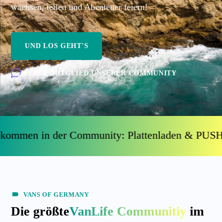
wachsen, teilen und Abenteuer feiern!
UND LOS GEHT'S
WERDE MITGLIED UNSERER COMMUNITY
mmen in der Community: Plattenladen & PUSHc
VANS OF GERMANY
Die größte
VanLife Communitiy
im