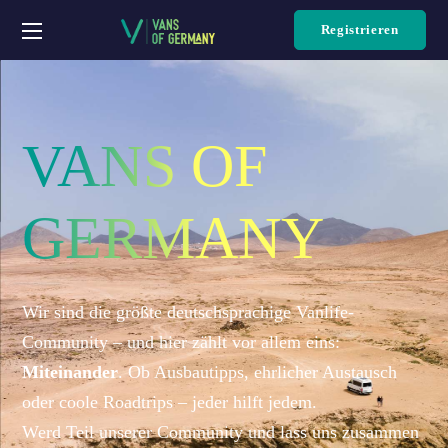
Registrieren
VANS
OF
GERMANY
Wir sind die größte deutschsprachige Vanlife-
Community – und hier zählt vor allem eins:
Miteinander
. Ob Ausbautipps, ehrlicher Austausch
oder coole Roadtrips – jeder hilft jedem.
Werd Teil unserer Community und lass uns zusammen