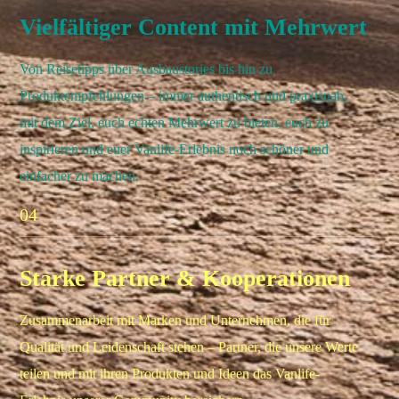
Vielfältiger Content mit Mehrwert
Von Reisetipps über Ausbaustories bis hin zu
Produktempfehlungen – immer authentisch und praxisnah,
mit dem Ziel, euch echten Mehrwert zu bieten, euch zu
inspirieren und euer Vanlife-Erlebnis noch schöner und
einfacher zu machen.
04
Starke Partner & Kooperationen
Zusammenarbeit mit Marken und Unternehmen, die für
Qualität und Leidenschaft stehen – Partner, die unsere Werte
teilen und mit ihren Produkten und Ideen das Vanlife-