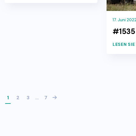
17. Juni 202
#1535 
LESEN SI
1
2
3
…
7