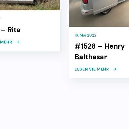
2
– Rita
16. Mai 2022
E MEHR
#1528 – Henry
Balthasar
LESEN SIE MEHR