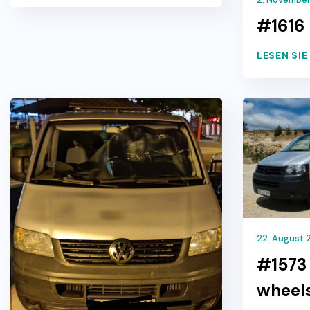
#1616
LESEN SI
22. August 
#1573
wheel