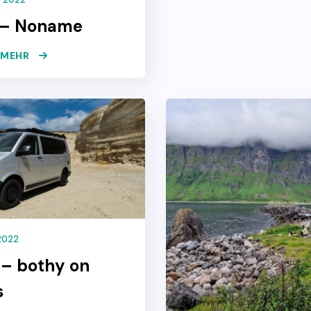
 – Noname
E MEHR
2022
 – bothy on
s