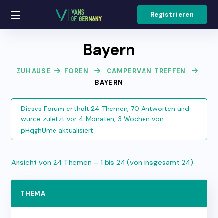
Registrieren
Bayern
ZUHAUSE
FOREN
CAMPERVAN TREFFEN
BAYERN
Dieses Forum enthält 24 Themen, 70 Antworten und
wurde zuletzt
vor 4 Monaten, 3 Wochen
von
pHqghUme
aktualisiert.
Ansicht von 24 Themen – 1 bis 24 (von insgesamt 24)
THEMA
TE