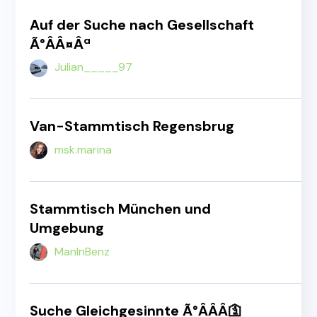
Auf der Suche nach Gesellschaft
Ã°ÂÂ¤Âª
Julian_____97
Van-Stammtisch Regensbrug
msk.marina
Stammtisch München und
Umgebung
ManInBenz
Suche Gleichgesinnte Ã°ÂÂÂ🛐