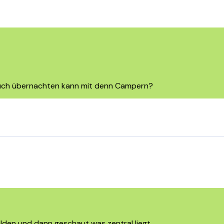
auch übernachten kann mit denn Campern?
elden und dann geschaut was zentral liegt.