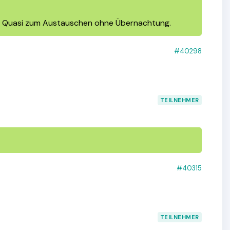
hen. Quasi zum Austauschen ohne Übernachtung.
#40298
TEILNEHMER
#40315
TEILNEHMER