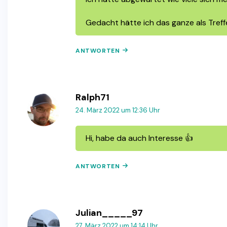
Gedacht hätte ich das ganze als Treff
ANTWORTEN
Ralph71
24. März 2022 um 12:36 Uhr
Hi, habe da auch Interesse 👍
ANTWORTEN
Julian_____97
27. März 2022 um 14:14 Uhr