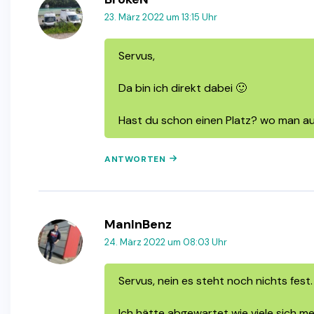
23. März 2022 um 13:15 Uhr
Servus,
Da bin ich direkt dabei 🙂
Hast du schon einen Platz? wo man 
ANTWORTEN
ManInBenz
24. März 2022 um 08:03 Uhr
Servus, nein es steht noch nichts fest.
Ich hätte abgewartet wie viele sich m