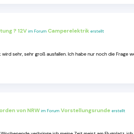
tung ? 12V
Camperelektrik
im Forum
erstellt
k wird sehr, sehr groß ausfallen. Ich habe nur noch die Frage 
Norden von NRW
Vorstellungsrunde
im Forum
erstellt
ochenende verbringe ich meine Zeit meist am Flugplatz, ich ha