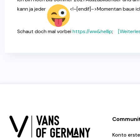
kann ja jeder
<!–[endif]–>Momentan baue ich
Schaut doch mal vorbei
https://ww&hellip
;
[Weiterle
Communi
Konto erste