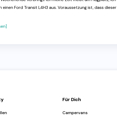
 einen Ford Transit L4H3 aus. Voraussetzung ist, dass diese
sen]
ty
Für Dich
llen
Campervans