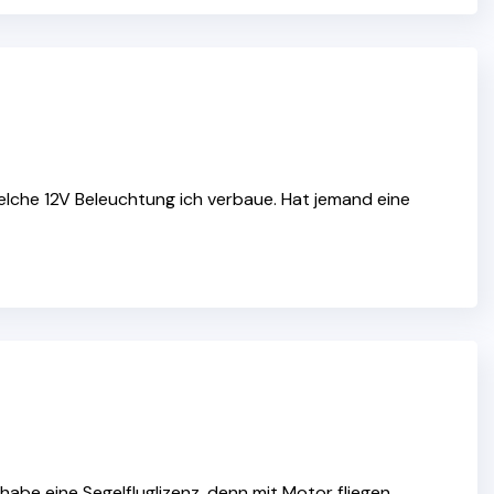
welche 12V Beleuchtung ich verbaue. Hat jemand eine
be eine Segelfluglizenz, denn mit Motor fliegen,