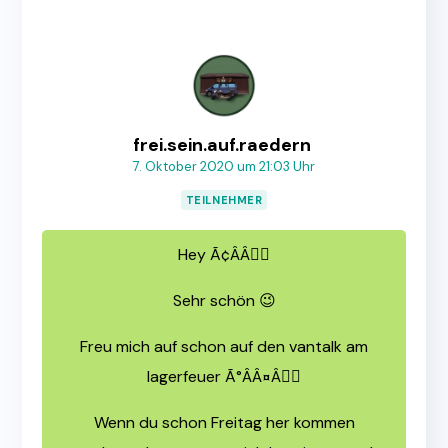
frei.sein.auf.raedern
7. Oktober 2020 um 21:03 Uhr
TEILNEHMER
Hey Ã¢ÂÂ🏼
Sehr schön 😉
Freu mich auf schon auf den vantalk am
lagerfeuer Ã°ÂÂ¤Â🏼
Wenn du schon Freitag her kommen