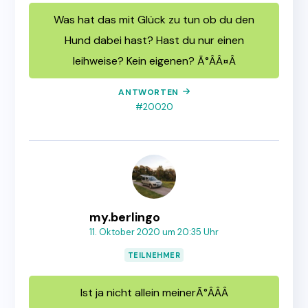
Was hat das mit Glück zu tun ob du den
Hund dabei hast? Hast du nur einen
leihweise? Kein eigenen? Ã°ÂÂ¤Â
ANTWORTEN
#20020
my.berlingo
11. Oktober 2020 um 20:35 Uhr
TEILNEHMER
Ist ja nicht allein meinerÃ°ÂÂÂ