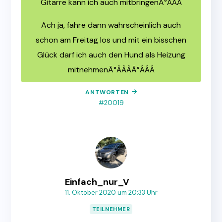
Gitarre kann ich auch mitbringenÃ°ÂÂÂ
Ach ja, fahre dann wahrscheinlich auch
schon am Freitag los und mit ein bisschen
Glück darf ich auch den Hund als Heizung
mitnehmenÃ°ÂÂÂÃ°ÂÂÂ
ANTWORTEN
#20019
Einfach_nur_V
11. Oktober 2020 um 20:33 Uhr
TEILNEHMER