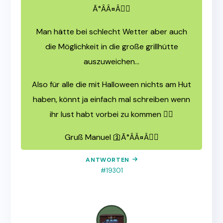
Ã°ÂÂ¤Â🏼
Man hätte bei schlecht Wetter aber auch
die Möglichkeit in die große grillhütte
auszuweichen…
Also für alle die mit Halloween nichts am Hut
haben, könnt ja einfach mal schreiben wenn
ihr lust habt vorbei zu kommen 👍🏼
Gruß Manuel 🛐Ã°ÂÂ¤Â🏼
ANTWORTEN
#19301