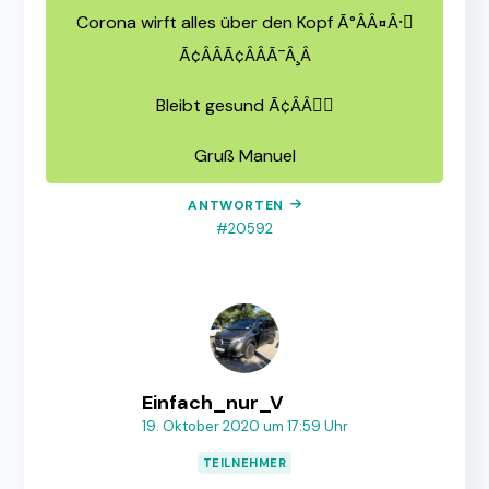
Corona wirft alles über den Kopf Ã°ÂÂ¤Â·🏼
Ã¢ÂÂÃ¢ÂÂÃ¯Â¸Â
Bleibt gesund Ã¢ÂÂ🏼
Gruß Manuel
ANTWORTEN
#20592
Einfach_nur_V
19. Oktober 2020 um 17:59 Uhr
TEILNEHMER