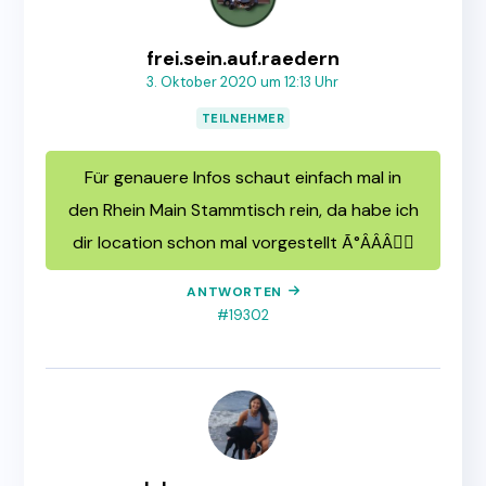
frei.sein.auf.raedern
3. Oktober 2020 um 12:13 Uhr
TEILNEHMER
Für genauere Infos schaut einfach mal in
den Rhein Main Stammtisch rein, da habe ich
dir location schon mal vorgestellt Ã°ÂÂÂ🏼
ANTWORTEN
#19302