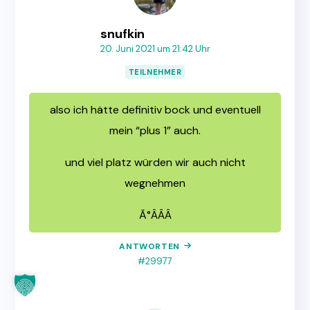
snufkin
20. Juni 2021 um 21:42 Uhr
TEILNEHMER
also ich hätte definitiv bock und eventuell
mein “plus 1” auch.
und viel platz würden wir auch nicht
wegnehmen
Ã°ÂÂÂ
ANTWORTEN
#29977