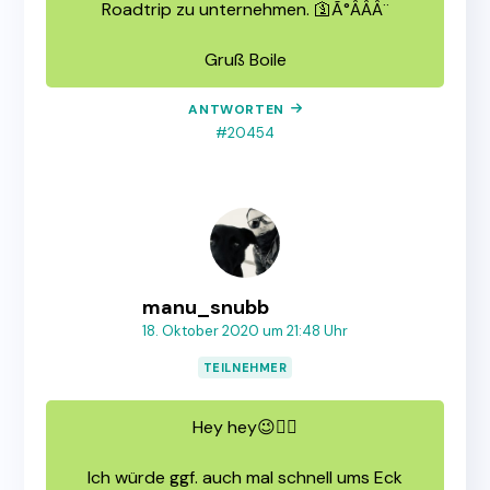
Roadtrip zu unternehmen. 🛐Ã°ÂÂÂ¨
Gruß Boile
ANTWORTEN
#20454
manu_snubb
18. Oktober 2020 um 21:48 Uhr
TEILNEHMER
Hey hey😉✌🏻
Ich würde ggf. auch mal schnell ums Eck