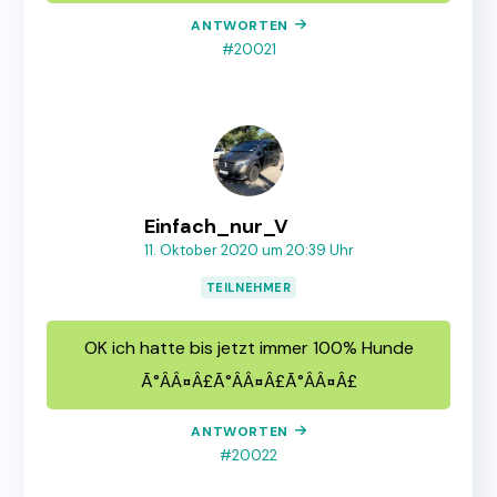
ANTWORTEN
#20021
Einfach_nur_V
11. Oktober 2020 um 20:39 Uhr
TEILNEHMER
OK ich hatte bis jetzt immer 100% Hunde
Ã°ÂÂ¤Â£Ã°ÂÂ¤Â£Ã°ÂÂ¤Â£
ANTWORTEN
#20022