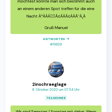
möchtest könnte man sich bestimmt auch
an einem anderen Spot treffen für die eine
Nacht Ã°ÂÂÂ🏼Ã¢ÂÂÃ¢ÂÂÃ¯Â¸Â
Gruß Manuel
ANTWORTEN
#19829
2inschraeglage
8. Oktober 2020 um 07:54 Uhr
TEILNEHMER
Wir sind Samstag / Sonntag mit dabei. Wenn