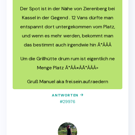
Der Spot ist in der Nähe von Zierenberg bei
Kassel in der Gegend . 12 Vans dürfte man
entspannt dort untergekommen vom Platz,
und wenn es mehr werden, bekommt man
das bestimmt auch irgendwie hin Ã°ÂÂÂ
Um die Grillhütte drum rum ist eigentlich ne
Menge Platz Ã°ÂÂ¤ÂÃ°ÂÂÂ»
Gruß Manuel aka frei.sein.auf.raedern
ANTWORTEN
#29976