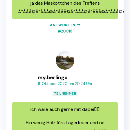
ja das Maskottchen des Treffens
Ã°ÂÂÂ©Ã°ÂÂÂ©Ã°ÂÂÂ©Ã°ÂÂÂ©Ã°ÂÂÂ©Ã°ÂÂÂ©Ã°Â
ANTWORTEN
#20018
my.berlingo
11. Oktober 2020 um 20:24 Uhr
TEILNEHMER
Ich wäre auch gerne mit dabei✌🏻
Ein wenig Holz fürs Lagerfeuer und ne