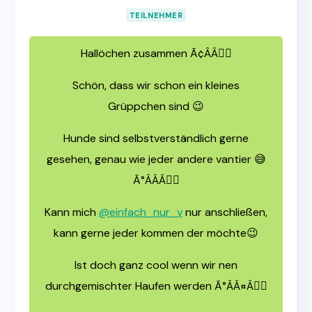
TEILNEHMER
Hallöchen zusammen Ã¢ÂÂ🏼
Schön, dass wir schon ein kleines
Grüppchen sind 😉
Hunde sind selbstverständlich gerne
gesehen, genau wie jeder andere vantier 😅
Ã°ÂÂÂ🏼
Kann mich
@einfach_nur_v
nur anschließen,
kann gerne jeder kommen der möchte😉
Ist doch ganz cool wenn wir nen
durchgemischter Haufen werden Ã°ÂÂ¤Â🏼