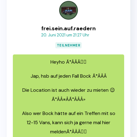
frei.sein.auf.raedern
20. Juni 2021 um 21:27 Uhr
TEILNEHMER
Heyho Ã°ÂÂÂ🏼
Jap, hsb auf jeden Fall Bock Ã°ÂÂÂ
Die Location ist auch wieder zu mieten 😉
Ã°ÂÂ¤ÂÃ°ÂÂÂ»
Also wer Bock hätte auf ein Treffen mit so
12-15 Vans, kann sich ja gerne mal hier
meldenÃ°ÂÂÂ🏼