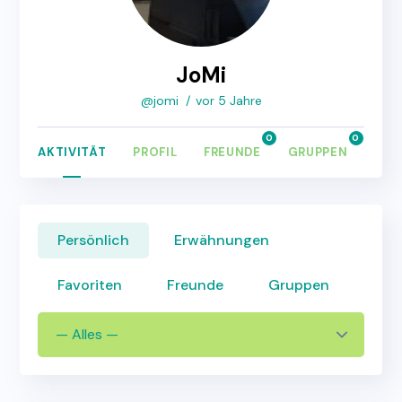
JoMi
@jomi
vor 5 Jahre
0
0
AKTIVITÄT
PROFIL
FREUNDE
GRUPPEN
FOR
Persönlich
Erwähnungen
Favoriten
Freunde
Gruppen