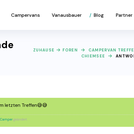
Campervans
Vanausbauer
Blog
Partner
nde
ZUHAUSE
FOREN
CAMPERVAN TREFF
CHIEMSEE
ANTWOR
im letzten Treffen😅😅
r.Camper
geändert.