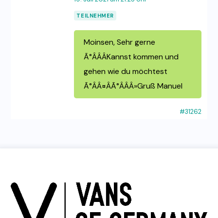
TEILNEHMER
Moinsen, Sehr gerne
Ã°ÂÂÂKannst kommen und
gehen wie du möchtest
Ã°ÂÂ¤ÂÃ°ÂÂÂ»Gruß Manuel
#31262