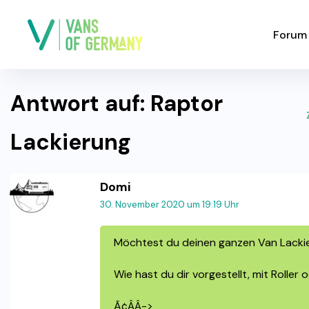
Forum
Antwort auf: Raptor
Lackierung
Domi
30. November 2020 um 19:19 Uhr
Möchtest du deinen ganzen Van Lacki
Wie hast du dir vorgestellt, mit Roller
Ã¢ÂÂ->