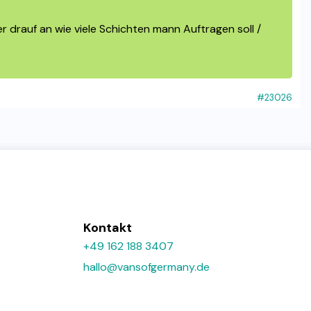
r drauf an wie viele Schichten mann Auftragen soll /
#23026
Kontakt
+49 162 188 3407
hallo@vansofgermany.de