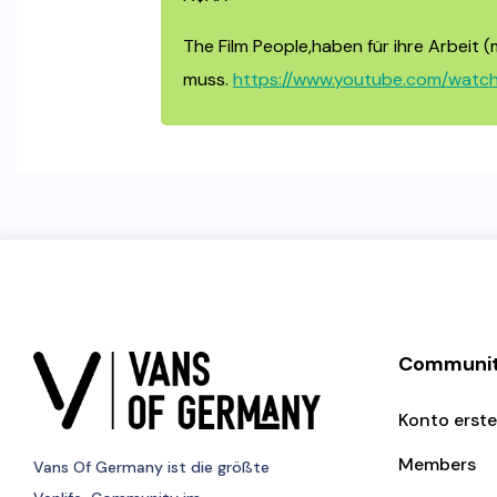
The Film People,haben für ihre Arbeit 
muss.
https://www.youtube.com/watc
Communi
Konto erste
Members
Vans Of Germany
ist die größte