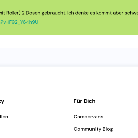
(mit Roller) 2 Dosen gebraucht. Ich denke es kommt aber schwe
h?v=iF92_Y64h9U
ty
Für Dich
llen
Campervans
Community Blog