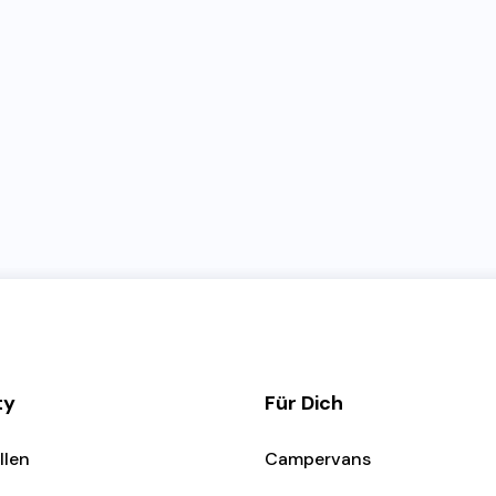
ty
Für Dich
llen
Campervans