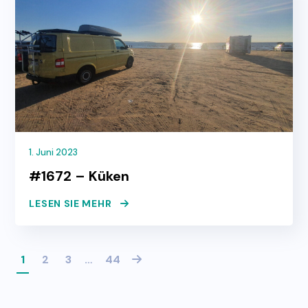
1. Juni 2023
#1672 – Küken
LESEN SIE MEHR
1
2
3
…
44