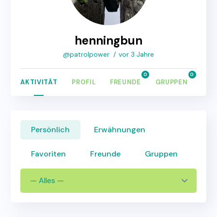
henningbun
@patrolpower
vor 3 Jahre
0
0
AKTIVITÄT
PROFIL
FREUNDE
GRUPPEN
FOR
Persönlich
Erwähnungen
Favoriten
Freunde
Gruppen