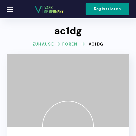
Registrieren
ac1dg
ZUHAUSE
FOREN
AC1DG