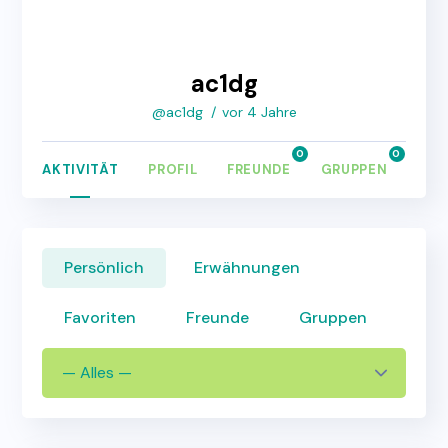
ac1dg
@ac1dg
vor 4 Jahre
0
0
AKTIVITÄT
PROFIL
FREUNDE
GRUPPEN
FOR
Persönlich
Erwähnungen
Favoriten
Freunde
Gruppen