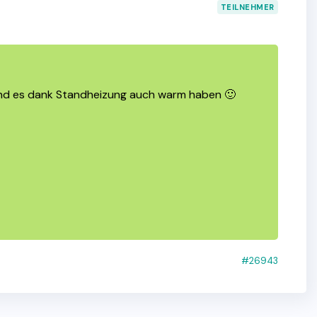
TEILNEHMER
 und es dank Standheizung auch warm haben 🙂
#26943