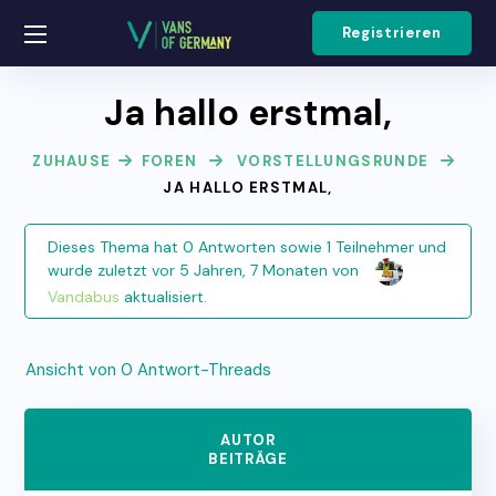
Registrieren
Ja hallo erstmal,
ZUHAUSE
FOREN
VORSTELLUNGSRUNDE
JA HALLO ERSTMAL,
Dieses Thema hat 0 Antworten sowie 1 Teilnehmer und
wurde zuletzt
vor 5 Jahren, 7 Monaten
von
Vandabus
aktualisiert.
Ansicht von 0 Antwort-Threads
AUTOR
BEITRÄGE