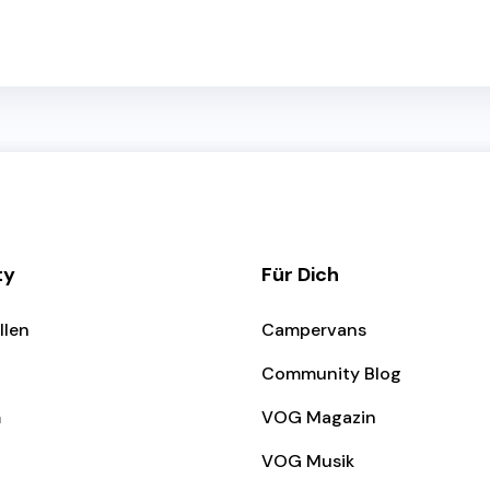
ty
Für Dich
llen
Campervans
Community Blog
m
VOG Magazin
VOG Musik