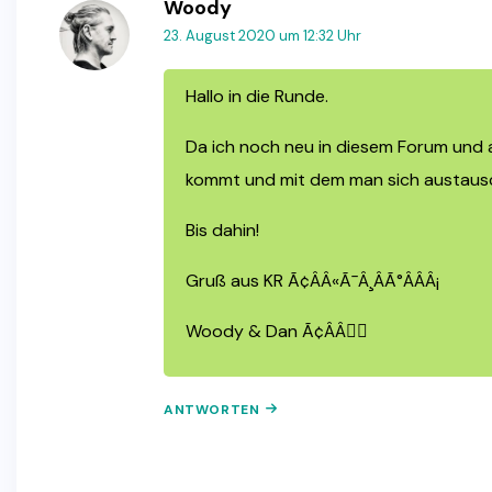
Woody
23. August 2020 um 12:32 Uhr
Hallo in die Runde.
Da ich noch neu in diesem Forum und a
kommt und mit dem man sich austausche
Bis dahin!
Gruß aus KR Ã¢ÂÂ«Ã¯Â¸ÂÃ°ÂÂÂ¡
Woody & Dan Ã¢ÂÂ🏼
ANTWORTEN