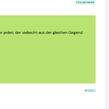
TEILNEHMER
r jeden, der vielleicht aus der gleichen Gegend
#13862