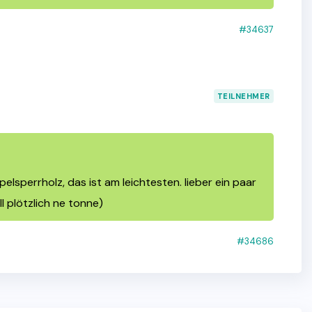
#34637
TEILNEHMER
elsperrholz, das ist am leichtesten. lieber ein paar
l plötzlich ne tonne)
#34686