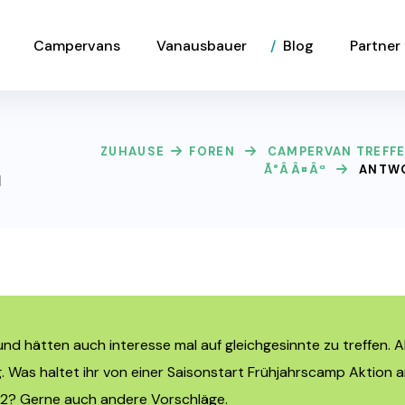
Campervans
Vanausbauer
Blog
Partner
ZUHAUSE
FOREN
CAMPERVAN TREFF
Ã°ÂÂ¤Âª
ANTWO
ª
 hätten auch interesse mal auf gleichgesinnte zu treffen. All
g. Was haltet ihr von einer Saisonstart Frühjahrscamp Aktion
22? Gerne auch andere Vorschläge.