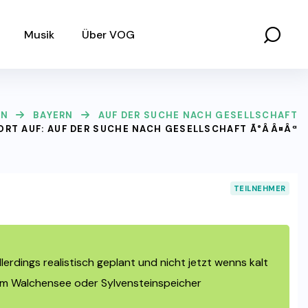
Musik
Über VOG
EN
BAYERN
AUF DER SUCHE NACH GESELLSCHAFT
RT AUF: AUF DER SUCHE NACH GESELLSCHAFT Ã°ÂÂ¤Âª
TEILNEHMER
erdings realistisch geplant und nicht jetzt wenns kalt
 am Walchensee oder Sylvensteinspeicher