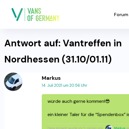
Forum
Antwort auf: Vantreffen in
Nordhessen (31.10/01.11)
Markus
14. Juli 2021 um 20:56 Uhr
würde auch gerne kommen!😎
ein kleiner Taler für die “Spendenbox” i
Diese Antwort wurde vor 5 Jahren von
Markus
ge