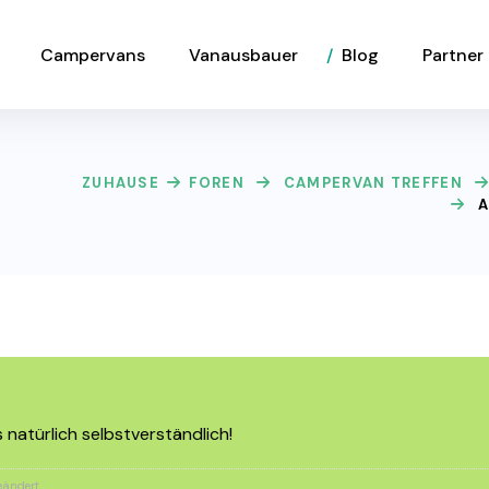
Campervans
Vanausbauer
Blog
Partner
ZUHAUSE
FOREN
CAMPERVAN TREFFEN
A
s natürlich selbstverständlich!
ändert.