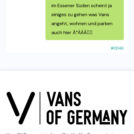
im Essener Süden scheint ja
einiges zu gehen was Vans
angeht, wohnen und parken
auch hier Ã°ÂÂÂ🏼
#13146