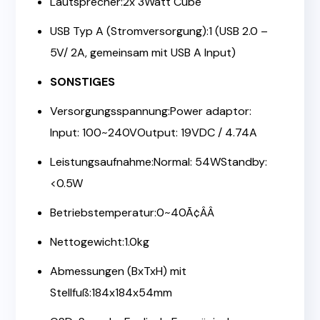
Lautsprecher:2x 3Watt Cube
USB Typ A (Stromversorgung):1 (USB 2.0 –
5V/ 2A, gemeinsam mit USB A Input)
SONSTIGES
Versorgungsspannung:Power adaptor:
Input: 100~240VOutput: 19VDC / 4.74A
Leistungsaufnahme:Normal: 54WStandby:
<0.5W
Betriebstemperatur:0~40Ã¢ÂÂ
Nettogewicht:1.0kg
Abmessungen (BxTxH) mit
Stellfuß:184x184x54mm