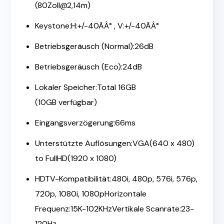
(80Zoll@2,14m)
Keystone:H:+/-40ÃÂ° , V:+/-40ÃÂ°
Betriebsgeräusch (Normal):26dB
Betriebsgeräusch (Eco):24dB
Lokaler Speicher:Total 16GB
(10GB verfügbar)
Eingangsverzögerung:66ms
Unterstützte Auflösungen:VGA(640 x 480)
to FullHD(1920 x 1080)
HDTV-Kompatibilität:480i, 480p, 576i, 576p,
720p, 1080i, 1080pHorizontale
Frequenz:15K-102KHzVertikale Scanrate:23-
120Hz