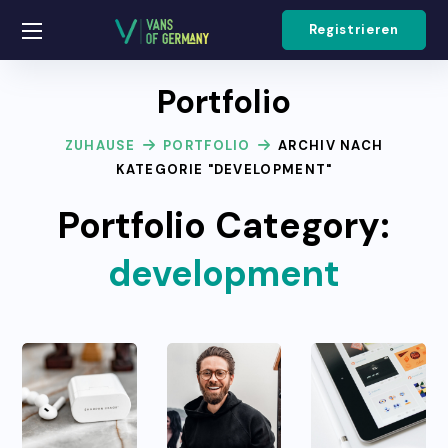
Registrieren
Portfolio
ZUHAUSE
PORTFOLIO
ARCHIV NACH
KATEGORIE "DEVELOPMENT"
Portfolio Category:
development
Website
Brands
for
Digital
and
Studio
Marketing
Influen
DEVELOPMENT
BRANDING
BRANDING
DEVELOPMENT
PHOTO
DEVELOPME
Top 10