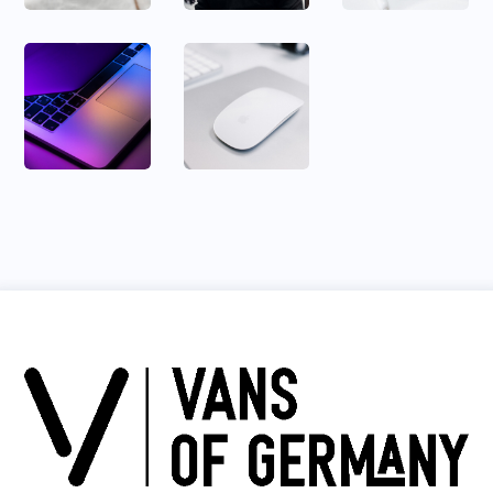
NFT
Find
Sales
Yourself
DEVELOPMENT
BRANDING
PHOTO
DEVELOPMENT