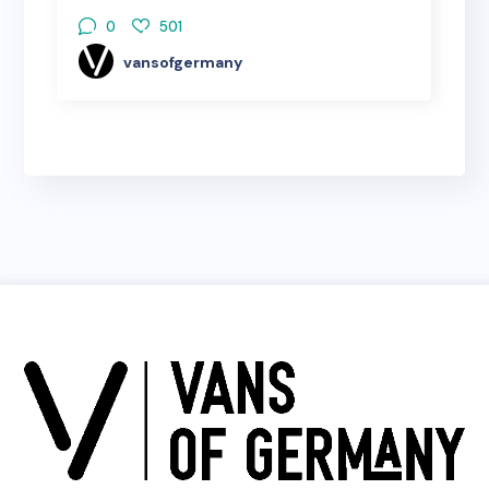
0
501
vansofgermany