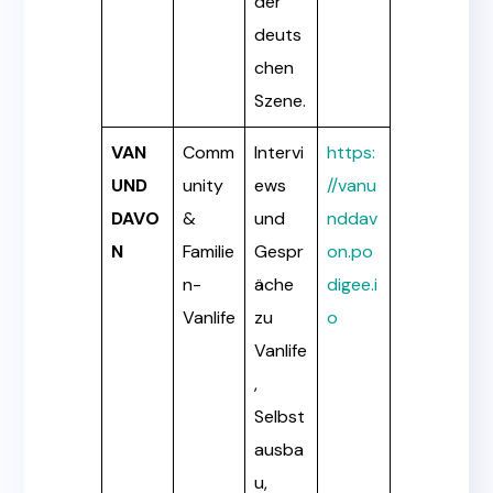
der
deuts
chen
Szene.
VAN
Comm
Intervi
https:
UND
unity
ews
//vanu
DAVO
&
und
nddav
N
Familie
Gespr
on.po
n-
äche
digee.i
Vanlife
zu
o
Vanlife
,
Selbst
ausba
u,