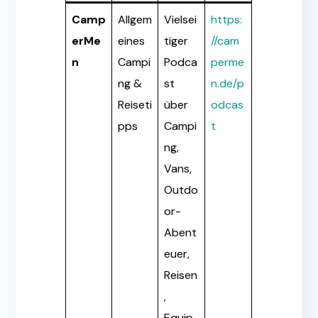
Camp
Allgem
Vielsei
https:
erMe
eines
tiger
//cam
n
Campi
Podca
perme
ng &
st
n.de/p
Reiseti
über
odcas
pps
Campi
t
ng,
Vans,
Outdo
or-
Abent
euer,
Reisen
,
Equip