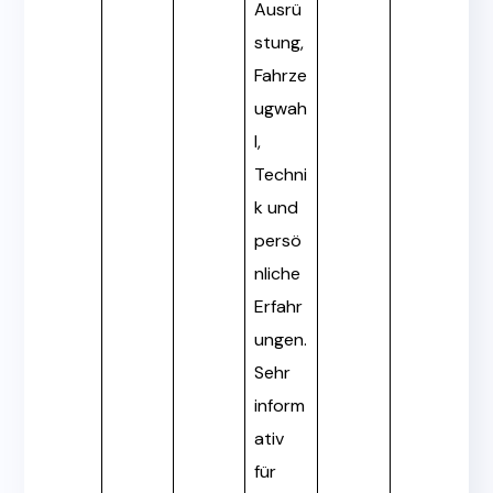
Ausrü
stung,
Fahrze
ugwah
l,
Techni
k und
persö
nliche
Erfahr
ungen.
Sehr
inform
ativ
für