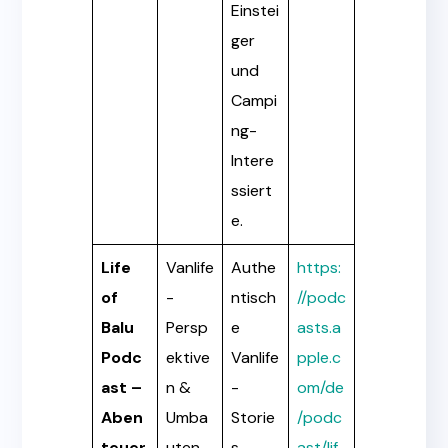
Einstei
ger
und
Campi
ng-
Intere
ssiert
e.
Life
Vanlife
Authe
https:
of
-
ntisch
//podc
Balu
Persp
e
asts.a
Podc
ektive
Vanlife
pple.c
ast –
n &
-
om/de
Aben
Umba
Storie
/podc
teuer
uten
s,
ast/lif