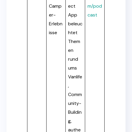
Camp
ect
m/pod
er-
App
cast
Erlebn
beleuc
isse
htet
Them
en
rund
ums
Vanlife
,
Comm
unity-
Buildin
g,
authe