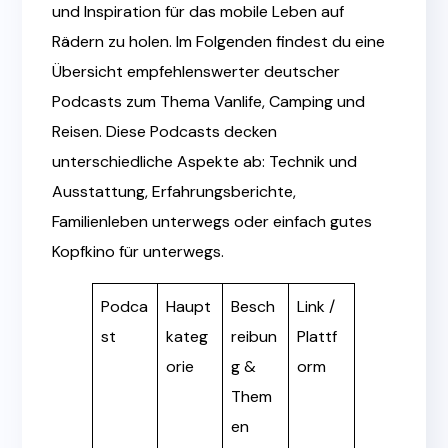
und Inspiration für das mobile Leben auf
Rädern zu holen. Im Folgenden findest du eine
Übersicht empfehlenswerter deutscher
Podcasts zum Thema Vanlife, Camping und
Reisen. Diese Podcasts decken
unterschiedliche Aspekte ab: Technik und
Ausstattung, Erfahrungsberichte,
Familienleben unterwegs oder einfach gutes
Kopfkino für unterwegs.
Podca
Haupt
Besch
Link /
st
kateg
reibun
Plattf
orie
g &
orm
Them
en