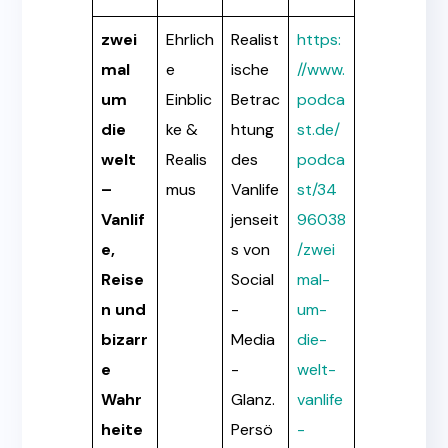
zwei
Ehrlich
Realist
https:
mal
e
ische
//www.
um
Einblic
Betrac
podca
die
ke &
htung
st.de/
welt
Realis
des
podca
–
mus
Vanlife
st/34
Vanlif
jenseit
96038
e,
s von
/zwei
Reise
Social
mal-
n und
-
um-
bizarr
Media
die-
e
-
welt-
Wahr
Glanz.
vanlife
heite
Persö
-