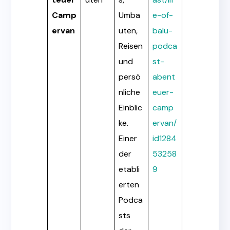
Camp
Umba
e-of-
ervan
uten,
balu-
Reisen
podca
und
st-
persö
abent
nliche
euer-
Einblic
camp
ke.
ervan/
Einer
id1284
der
53258
etabli
9
erten
Podca
sts