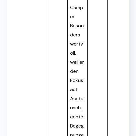
Camp
er.
Beson
ders
wertv
oll,
weil er
den
Fokus
auf
Austa
usch,
echte
Begeg
nunge