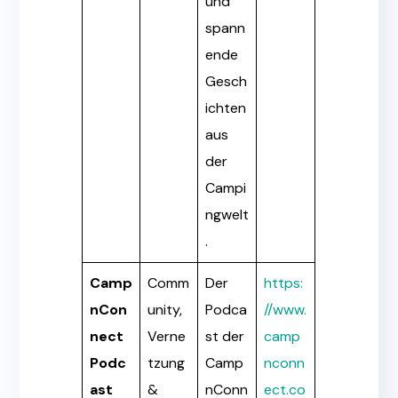
und
spann
ende
Gesch
ichten
aus
der
Campi
ngwelt
.
Camp
Comm
Der
https:
nCon
unity,
Podca
//www.
nect
Verne
st der
camp
Podc
tzung
Camp
nconn
ast
&
nConn
ect.co