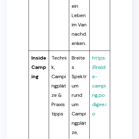
ein
Leben
im Van
nachd
enken.
Inside
Techni
Breite
https:
Camp
k,
s
//insid
ing
Campi
Spektr
e-
ngplät
um
campi
ze &
rund
ng.po
Praxis
um
digee.i
tipps
Campi
o
ngplät
ze,