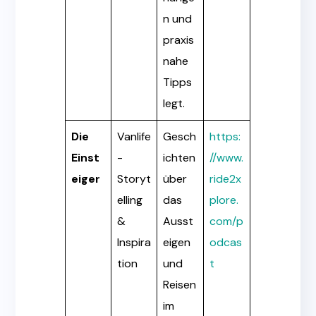
n und
praxis
nahe
Tipps
legt.
Die
Vanlife
Gesch
https:
Einst
-
ichten
//www.
eiger
Storyt
über
ride2x
elling
das
plore.
&
Ausst
com/p
Inspira
eigen
odcas
tion
und
t
Reisen
im