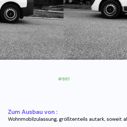
#881
Zum Ausbau von :
Wohnmobilzulassung, größtenteils autark, soweit a