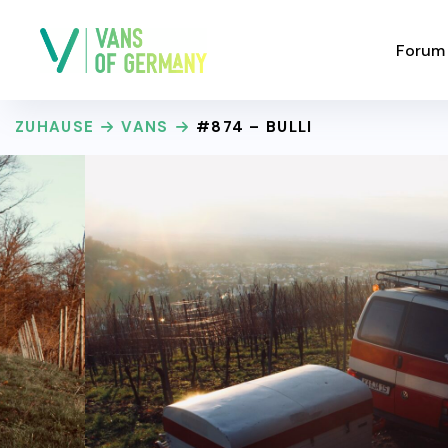
Forum
ZUHAUSE
VANS
#874 – BULLI