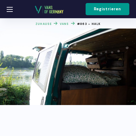
Registrieren
ZUHAUSE
VANS
#863 – HALK