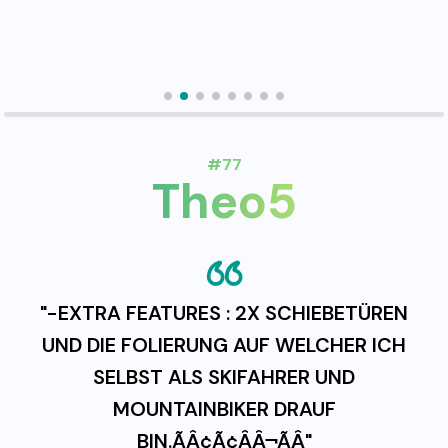
#77
Theo5
"-EXTRA FEATURES : 2X SCHIEBETÜREN
UND DIE FOLIERUNG AUF WELCHER ICH
SELBST ALS SKIFAHRER UND
MOUNTAINBIKER DRAUF
BIN.ÃÂ¢Ã¢ÂÂ¬ÃÂ"