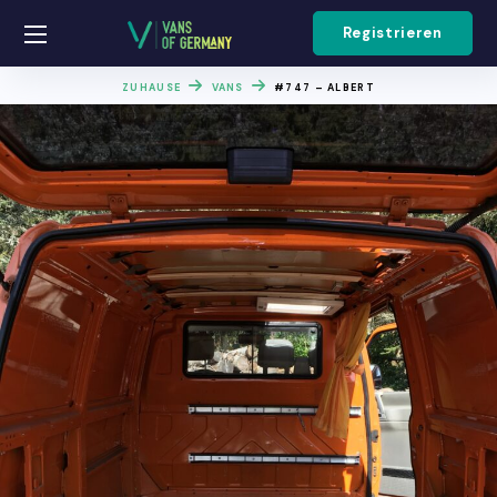
Registrieren
ZUHAUSE
VANS
#747 – ALBERT