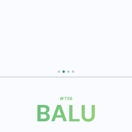
#736
BALU