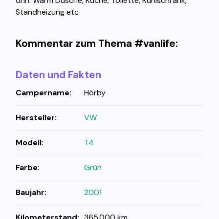
drin: Warm Dusche, Küche, Toilette, Kühlschrank,
Standheizung etc
Kommentar zum Thema #vanlife:
Daten und Fakten
Campername:
Hörby
Hersteller:
VW
Modell:
T4
Farbe:
Grün
Baujahr:
2001
Kilometerstand:
365.000 km