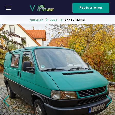
Registrieren
ZUHAUSE
VANS
#731 – HÖRBY