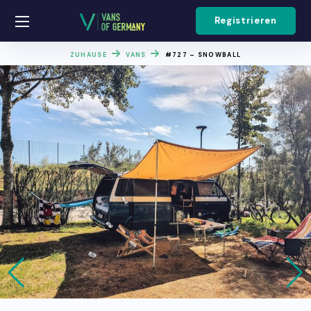
Registrieren
ZUHAUSE
VANS
#727 – SNOWBALL