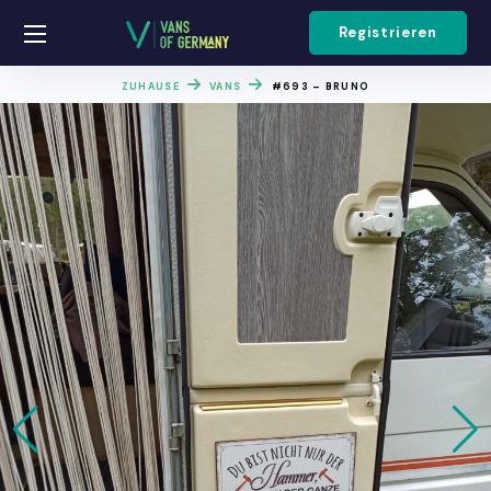
Registrieren
ZUHAUSE
VANS
#693 – BRUNO