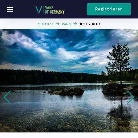
Registrieren
ZUHAUSE
VANS
#67 – BLUE