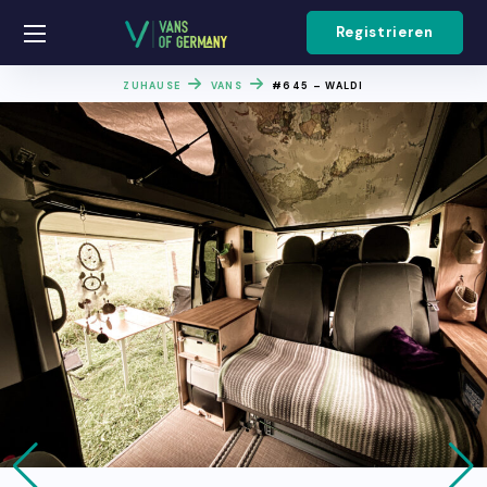
Registrieren
ZUHAUSE
VANS
#645 – WALDI