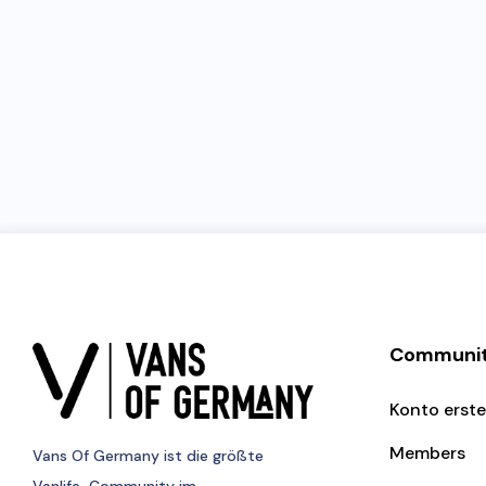
Communi
Konto erste
Members
Vans Of Germany
ist die größte
Vanlife-Community im