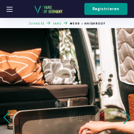
Registrieren
ZUHAUSE
VANS
#599 – HHIGHROOF