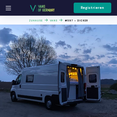
Registrieren
ZUHAUSE
VANS
#597 – DICKER