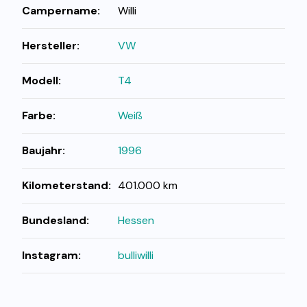
Campername:
Willi
Hersteller:
VW
Modell:
T4
Farbe:
Weiß
Baujahr:
1996
Kilometerstand:
401.000 km
Bundesland:
Hessen
Instagram:
bulliwilli