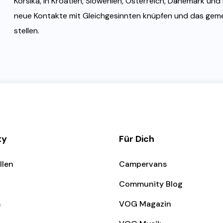
Korsika, in Kroatien, Slowenien, Österreich, Dänemark un
neue Kontakte mit Gleichgesinnten knüpfen und das gem
stellen.
ty
Für Dich
llen
Campervans
Community Blog
m
VOG Magazin