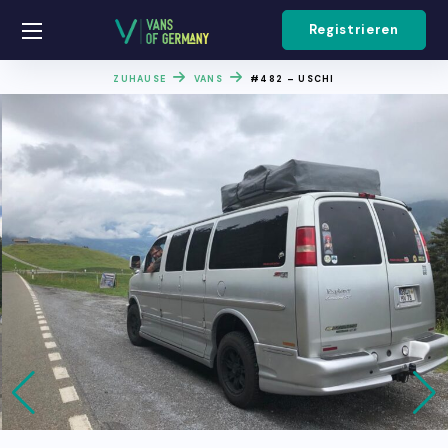
Registrieren
ZUHAUSE
VANS
#482 – USCHI