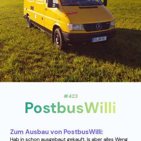
#423
PostbusWilli
Zum Ausbau von PostbusWilli:
Hab in schon ausgebaut gekauft. Is aber alles Weng