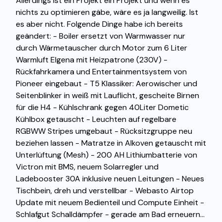
Allerdings ist ein Projekt ein Projekt und wenn es
nichts zu optimieren gäbe, wäre es ja langweilig. Ist
es aber nicht. Folgende Dinge habe ich bereits
geändert: - Boiler ersetzt von Warmwasser nur
durch Wärmetauscher durch Motor zum 6 Liter
Warmluft Elgena mit Heizpatrone (230V) -
Rückfahrkamera und Entertainmentsystem von
Pioneer eingebaut - T5 Klassiker: Aerowischer und
Seitenblinker in weiß mit Lauflicht, gescheite Birnen
für die H4 - Kühlschrank gegen 40Liter Dometic
Kühlbox getauscht - Leuchten auf regelbare
RGBWW Stripes umgebaut - Rücksitzgruppe neu
beziehen lassen - Matratze in Alkoven getauscht mit
Unterlüftung (Mesh) - 200 AH Lithiumbatterie von
Victron mit BMS, neuem Solarregler und
Ladebooster 30A inklusive neuen Leitungen - Neues
Tischbein, dreh und verstellbar - Webasto Airtop
Update mit neuem Bedienteil und Compute Einheit -
Schlafgut Schalldämpfer - gerade am Bad erneuern...