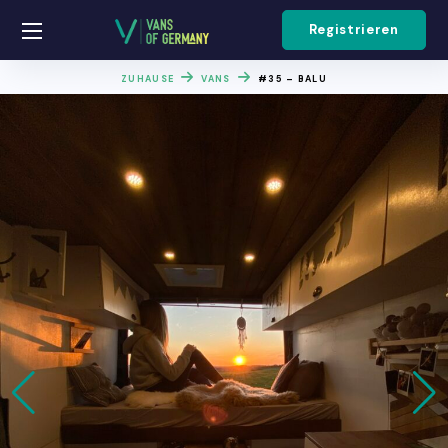
Registrieren
ZUHAUSE
VANS
#35 – BALU