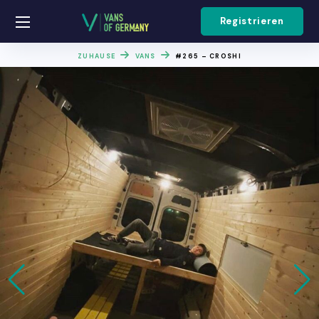
Registrieren
ZUHAUSE
VANS
#265 – CROSHI