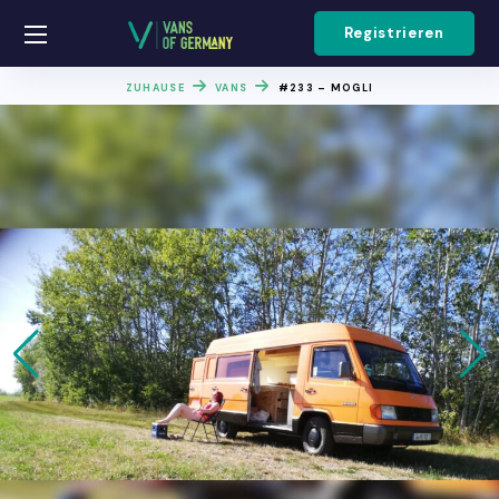
Registrieren
ZUHAUSE
VANS
#233 – MOGLI