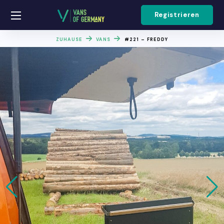
Registrieren
ZUHAUSE
VANS
#221 – FREDDY