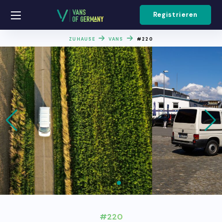
Registrieren
ZUHAUSE
VANS
#220
#220